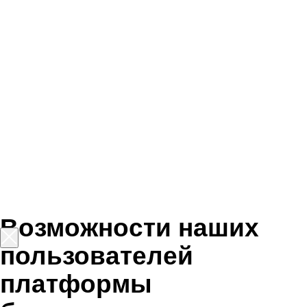
Истории обычных людей,
преобразивших свои жизни
благодаря обучению ИТ-
профессии. Они восхищают нас
своей силой и вдохновляют
на подобные перемены.
Менеджер нужен
каждому продукту