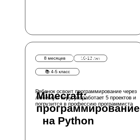
Подробнее
8 месяцев
10-12 лет
📚 4-5 класс
Ребенок освоит программирование через
Minecraft:
любимую игру, разработает 5 проектов и
погрузится в профессию программиста
программирование
на Python