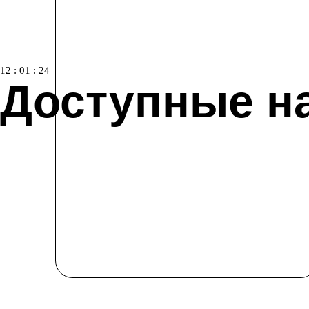
12
:
01
:
23
Доступные н
-30%