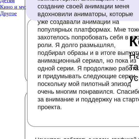
Детям
создание своей анимации меня
Кино и музыка
Другое
вдохновили аниматоры, которые
уже создавали анимации на
популярных платформах. Мне тож
К
захотелось попробовать себя в эт
роли. Я долго размышлял,
подбирал образы и в итоге выпуст
На
анимационный сериал, но пока из
та
одной серии. Я продолжаю работа
и придумывать следующие серии,
ус
поскольку мой пилотный эпизод
очень многим понравился. Спасиб
за внимание и поддержку на старт
Подробнее
проекта.
8 месяцев
8-10 лет
📚 2-3 класс