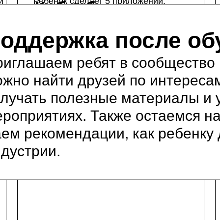
и
Ребенок сделает 5 приложений,
е
Кибербезопасность
научится анализировать данные и
противостоять хакерам
и приложения на
оддержка после об
Python
риглашаем ребят в сообщество
жно найти друзей по интереса
лучать полезные материалы и 
роприятиях. Также остаемся на
ем рекомендации, как ребенку
дустрии.