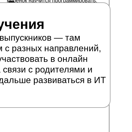
Ребенок научится программировать,
Программирование
попробует себя в пяти ИТ-профессиях и
соберет портфолио из игр и
на Scratch
мультфильмов
учения
 выпускников — там
м с разных направлений,
участвовать в онлайн
 связи с родителями и
 дальше развиваться в ИT