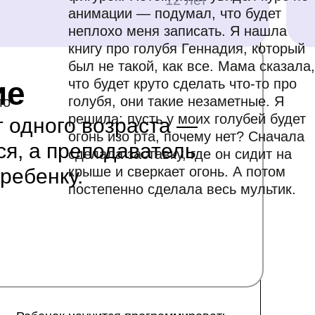
12 лет
личный после каждого урока,
анимации — подумал, что будет
командный и финальный к концу
обучения.
неплохо меня записать. Я нашла
книгу про голубя Геннадия, который
был не такой, как все. Мама сказала,
ие
что будет круто сделать что-то про
голубя, они такие незаметные. Я
ло
решила: пусть у моих голубей будет
т одного возраста —
огонь изо рта, почему нет? Сначала
ся, а преподаватель
сделала заставку, где он сидит на
крыше и сверкает огонь. А потом
ребенку.
постепенно сделала весь мультик.
Подробнее
8 месяцев
8-10 лет
📚 2-3 класс