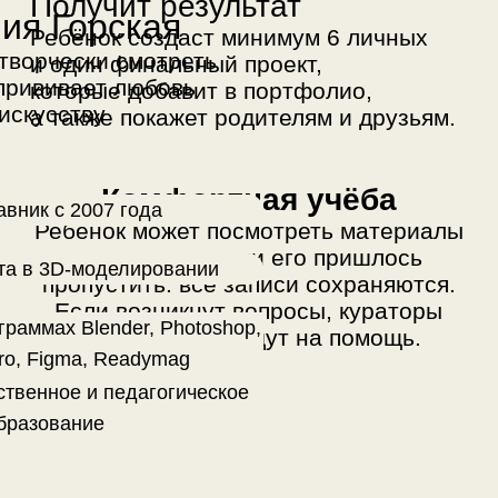
Ребёнок может посмотреть материалы
курса, даже если его пришлось
ыта в 3D-моделировании
пропустить: все записи сохраняются.
Если возникнут вопросы, кураторы
граммах Blender, Photoshop,
GeekSchool придут на помощь.
ro, Figma, Readymag
ственное и педагогическое
бразование
Сообщество учеников