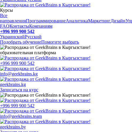
Курсы
Все
направления
Программирование
Аналитика
Маркетинг
Дизайн
Уп
FAQ
Контакты
Компаниям
+996 999 900 542
Украинский
Русский
Подобрать обучение
Помогите выбрать
образовательная платформа
+996 999 900 542
info@geekbrains.kg
geekbrains.kg
Записаться на курс
+996 999 900 542
info@geekbrains.team
geekbrains.by